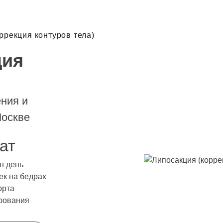
ррекция контуров тела)
ция
ния и
Москве
ат
н день
ек на бедрах
орта
рования