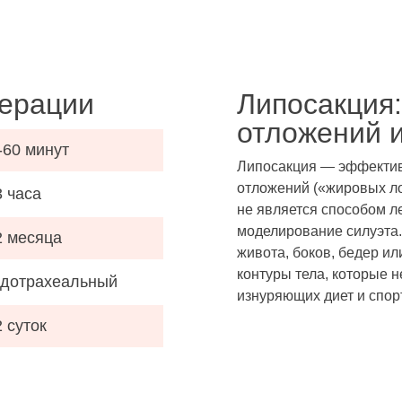
ерации
Липосакция
отложений 
-60 минут
Липосакция — эффектив
отложений («жировых ло
3 часа
не является способом л
моделирование силуэта.
2 месяца
живота, боков, бедер и
контуры тела, которые 
дотрахеальный
изнуряющих диет и спор
2 суток