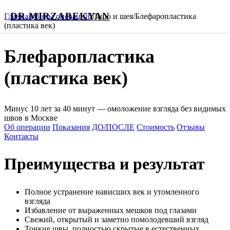
DR.MIRZABEKYAN
Главная
/
Виды операций
/
Лицо и шея
/
Блефаропластика
(пластика век)
Блефаропластика
(пластика век)
Минус 10 лет за 40 минут — омоложение взгляда без видимых
швов в Москве
Об операции
Показания
ДО/ПОСЛЕ
Стоимость
Отзывы
Контакты
Преимущества и результат
Полное устранение нависших век и утомленного
взгляда
Избавление от выраженных мешков под глазами
Свежий, открытый и заметно помолодевший взгляд
Тонкие швы, полностью скрытые в естественных